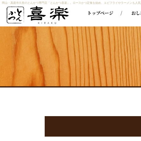
岡山・真庭市久世のとんかつ専門店「とんかつ喜楽」。ロースかつ定食を始め、エビフライやラーメンも人気
トップページ
おし