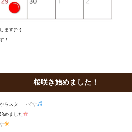
す(^^)
す！
桜咲き始めました！
からスタートです
始めました
す