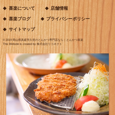
喜楽について
店舗情報
喜楽ブログ
プライバシーポリシー
サイトマップ
©
2019
岡山県真庭市久世のとんかつ専門店なら｜とんかつ喜楽
This Website is created by
株式会社リコネクト