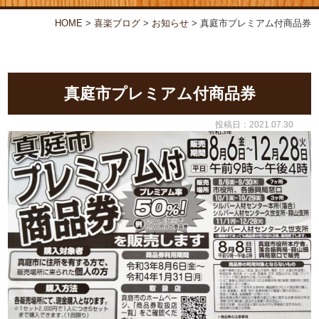
お弁当・オードブル
喜楽について
HOME
>
喜楽ブログ
>
お知らせ
>
真庭市プレミアム付商品券
店舗情報
喜楽ブログ
真庭市プレミアム付商品券
投稿日：2021.07.30