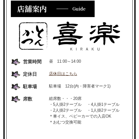
店舗案内
Guide
営業時間
昼 11:00～14:00
定休日
店休日はこちら
駐車場
駐車場 12台(内・障害者マーク1)
席数
総席数・・・20席
・5人掛2テーブル ・4人掛1テーブル
・2人掛2テーブル ・1人掛2テーブル
＊車イス、ベビーカーでの入店OK
＊おむつ交換可能