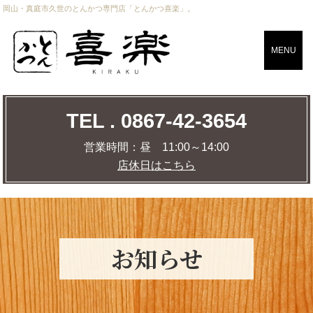
岡山・真庭市久世のとんかつ専門店「とんかつ喜楽」。
CLOSE
MENU
TEL . 0867-42-3654
TEL . 0867-42-3654
営業時間：
昼 11:00～14:00
店休日はこちら
営業時間：
昼 11:00～14:00
店休日はこちら
店舗までの道のりを調べる
MAP
お知らせ
トップページ
おしながき