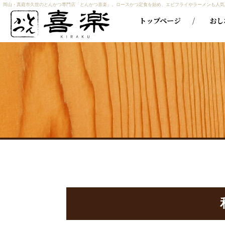
岡山・真庭市久世のとんかつ専門店「とんかつ喜楽」。ロースかつ定食を始め、エビフライやラーメンも人気
トップページ
おし