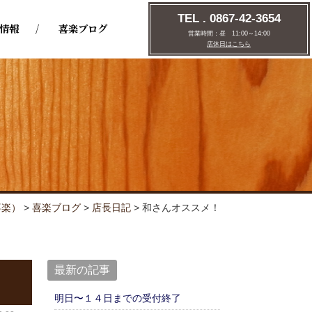
TEL . 0867-42-3654
情報
喜楽ブログ
営業時間：
昼 11:00～14:00
店休日はこちら
喜楽）
>
喜楽ブログ
>
店⾧日記
>
和さんオススメ！
最新の記事
明日〜１４日までの受付終了