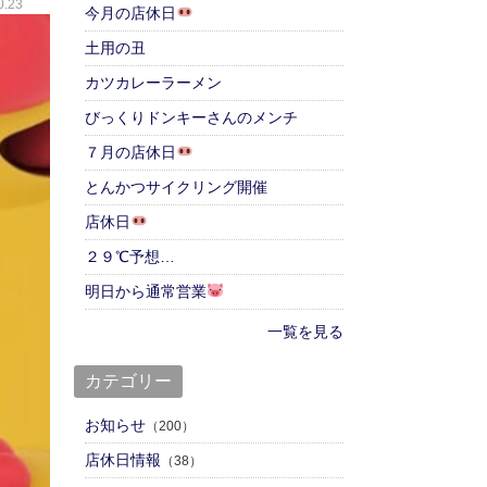
.23
今月の店休日
土用の丑
カツカレーラーメン
びっくりドンキーさんのメンチ
７月の店休日
とんかつサイクリング開催
店休日
２９℃予想…
明日から通常営業
一覧を見る
カテゴリー
お知らせ
（200）
店休日情報
（38）