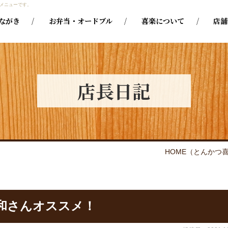
メニューです。
ながき
お弁当・オードブル
喜楽について
店舗
店⾧日記
HOME
（とんかつ
和さんオススメ！