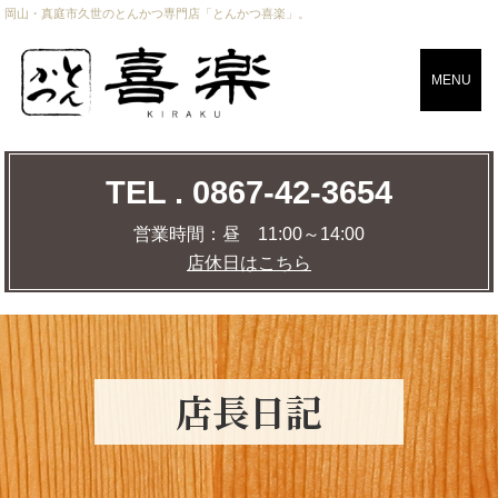
岡山・真庭市久世のとんかつ専門店「とんかつ喜楽」。
CLOSE
MENU
TEL . 0867-42-3654
TEL . 0867-42-3654
営業時間：
昼 11:00～14:00
店休日はこちら
営業時間：
昼 11:00～14:00
店休日はこちら
店舗までの道のりを調べる
MAP
店⾧日記
トップページ
おしながき