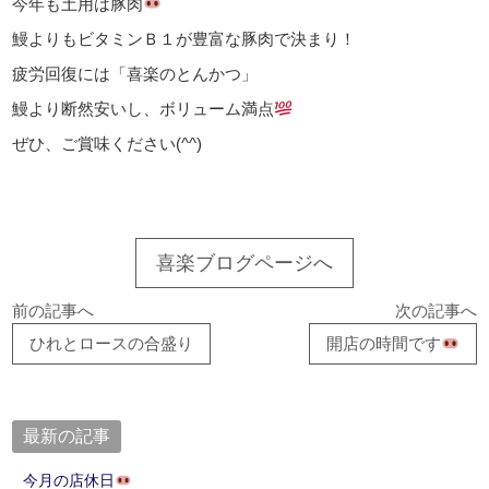
今年も土用は豚肉
鰻よりもビタミンＢ１が豊富な豚肉で決まり！
疲労回復には「喜楽のとんかつ」
鰻より断然安いし、ボリューム満点
ぜひ、ご賞味ください(^^)
喜楽ブログページへ
前の記事へ
次の記事へ
ひれとロースの合盛り
開店の時間です
最新の記事
今月の店休日