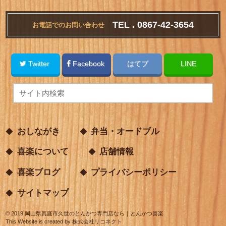
TEL . 0867-42-3654
お電話でのお問い合わせ
Twitter
Facebook
はてブ
LINE
おしながき
弁当・オードブル
喜楽について
店舗情報
喜楽ブログ
プライバシーポリシー
サイトマップ
©
2019
岡山県真庭市久世のとんかつ専門店なら｜とんかつ喜楽
This Website is created by
株式会社リコネクト