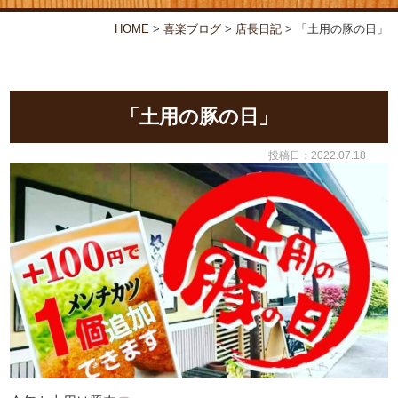
お弁当・オードブル
喜楽について
HOME
>
喜楽ブログ
>
店⾧日記
>
「土用の豚の日」
店舗情報
喜楽ブログ
「土用の豚の日」
投稿日：2022.07.18