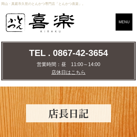
岡山・真庭市久世のとんかつ専門店「とんかつ喜楽」。
CLOSE
MENU
TEL . 0867-42-3654
TEL . 0867-42-3654
営業時間：
昼 11:00～14:00
店休日はこちら
営業時間：
昼 11:00～14:00
店休日はこちら
店舗までの道のりを調べる
MAP
店⾧日記
トップページ
おしながき