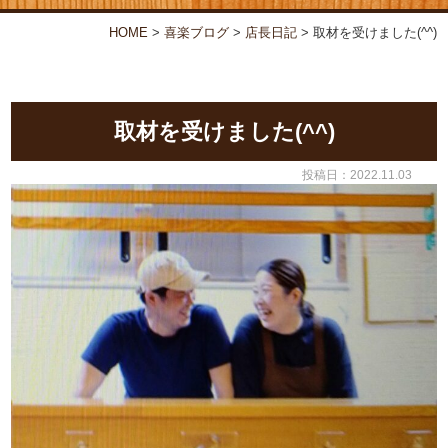
お弁当・オードブル
喜楽について
HOME
>
喜楽ブログ
>
店⾧日記
>
取材を受けました(^^)
店舗情報
喜楽ブログ
取材を受けました(^^)
投稿日：2022.11.03