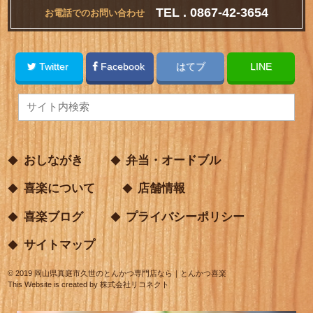
TEL . 0867-42-3654
お電話でのお問い合わせ
Twitter
Facebook
はてブ
LINE
おしながき
弁当・オードブル
喜楽について
店舗情報
喜楽ブログ
プライバシーポリシー
サイトマップ
©
2019
岡山県真庭市久世のとんかつ専門店なら｜とんかつ喜楽
This Website is created by
株式会社リコネクト