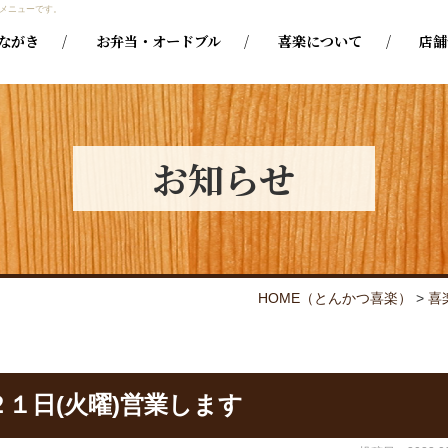
メニューです。
ながき
お弁当・オードブル
喜楽について
店舗
お知らせ
HOME
（とんかつ喜楽）
>
喜
２１日(火曜)営業します