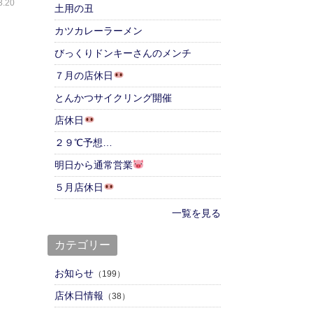
.20
土用の丑
カツカレーラーメン
びっくりドンキーさんのメンチ
７月の店休日
とんかつサイクリング開催
店休日
２９℃予想…
明日から通常営業
５月店休日
一覧を見る
カテゴリー
お知らせ
（199）
店休日情報
（38）