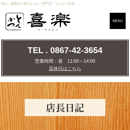
岡山・真庭市久世のとんかつ専門店「とんかつ喜楽」。
CLOSE
MENU
TEL . 0867-42-3654
TEL . 0867-42-3654
営業時間：
昼 11:00～14:00
店休日はこちら
営業時間：
昼 11:00～14:00
店休日はこちら
店舗までの道のりを調べる
MAP
店⾧日記
トップページ
おしながき