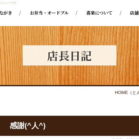
メニューです。
ながき
お弁当・オードブル
喜楽について
店舗
店⾧日記
HOME
（と
感謝(^人^)