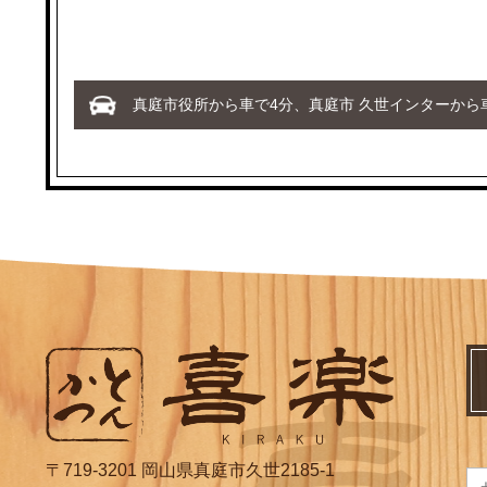
真庭市役所から車で4分、真庭市 久世インターから車
〒719-3201 岡山県真庭市久世2185-1