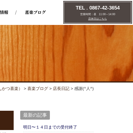
TEL . 0867-42-3654
情報
喜楽ブログ
営業時間：
昼 11:00～14:00
店休日はこちら
んかつ喜楽）
>
喜楽ブログ
>
店⾧日記
>
感謝(^人^)
最新の記事
明日〜１４日までの受付終了