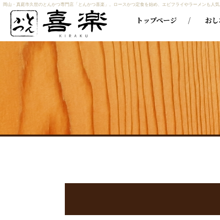
岡山・真庭市久世のとんかつ専門店「とんかつ喜楽」。ロースかつ定食を始め、エビフライやラーメンも人気
トップページ
おし