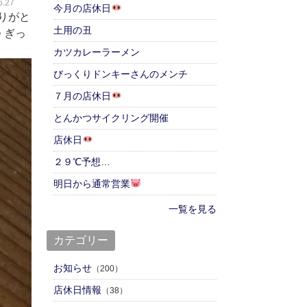
.27
今月の店休日
りがと
土用の丑
 ぎっ
カツカレーラーメン
びっくりドンキーさんのメンチ
７月の店休日
とんかつサイクリング開催
店休日
２９℃予想…
明日から通常営業
一覧を見る
カテゴリー
お知らせ
（200）
店休日情報
（38）