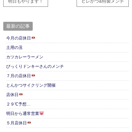
明日もやります！
ヒレかつ&特製メンチ
最新の記事
今月の店休日
土用の丑
カツカレーラーメン
びっくりドンキーさんのメンチ
７月の店休日
とんかつサイクリング開催
店休日
２９℃予想…
明日から通常営業
５月店休日