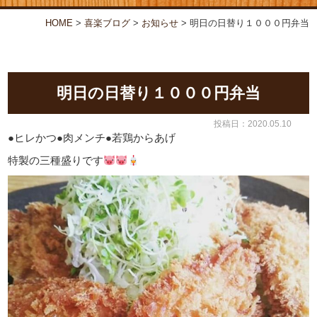
お弁当・オードブル
喜楽について
HOME
>
喜楽ブログ
>
お知らせ
>
明日の日替り１０００円弁当
店舗情報
喜楽ブログ
明日の日替り１０００円弁当
投稿日：2020.05.10
●ヒレかつ●肉メンチ●若鶏からあげ
特製の三種盛りです