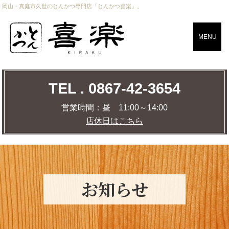
岡山・真庭市久世のとんかつ専門店「とんかつ喜楽」。
CLOSE
MENU
TEL . 0867-42-3654
TEL . 0867-42-3654
営業時間：
昼 11:00～14:00
店休日はこちら
営業時間：
昼 11:00～14:00
店休日はこちら
店舗までの道のりを調べる
MAP
お知らせ
トップページ
おしながき