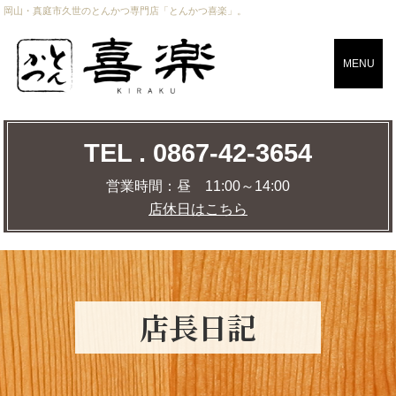
岡山・真庭市久世のとんかつ専門店「とんかつ喜楽」。
CLOSE
MENU
TEL . 0867-42-3654
TEL . 0867-42-3654
営業時間：
昼 11:00～14:00
店休日はこちら
営業時間：
昼 11:00～14:00
店休日はこちら
店舗までの道のりを調べる
MAP
店⾧日記
トップページ
おしながき