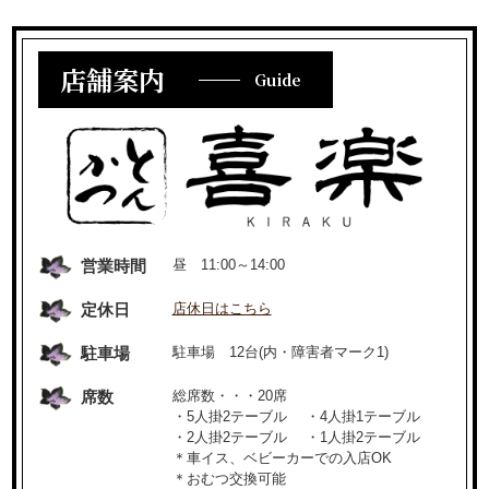
店舗案内
Guide
営業時間
昼 11:00～14:00
定休日
店休日はこちら
駐車場
駐車場 12台(内・障害者マーク1)
席数
総席数・・・20席
・5人掛2テーブル ・4人掛1テーブル
・2人掛2テーブル ・1人掛2テーブル
＊車イス、ベビーカーでの入店OK
＊おむつ交換可能