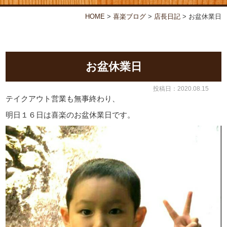
お弁当・オードブル
喜楽について
HOME
>
喜楽ブログ
>
店⾧日記
>
お盆休業日
店舗情報
喜楽ブログ
お盆休業日
投稿日：2020.08.15
テイクアウト営業も無事終わり、
明日１６日は喜楽のお盆休業日です。