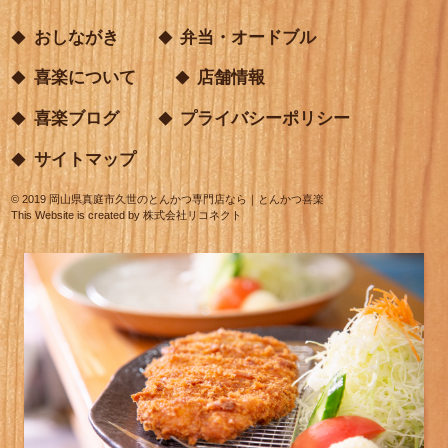
おしながき
弁当・オードブル
喜楽について
店舗情報
喜楽ブログ
プライバシーポリシー
サイトマップ
©
2019
岡山県真庭市久世のとんかつ専門店なら｜とんかつ喜楽
This Website is created by
株式会社リコネクト