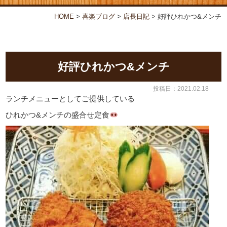
お弁当・オードブル
喜楽について
HOME
>
喜楽ブログ
>
店⾧日記
>
好評ひれかつ&メンチ
店舗情報
喜楽ブログ
好評ひれかつ&メンチ
投稿日：2021.02.18
ランチメニューとしてご提供している
ひれかつ&メンチの盛合せ定食