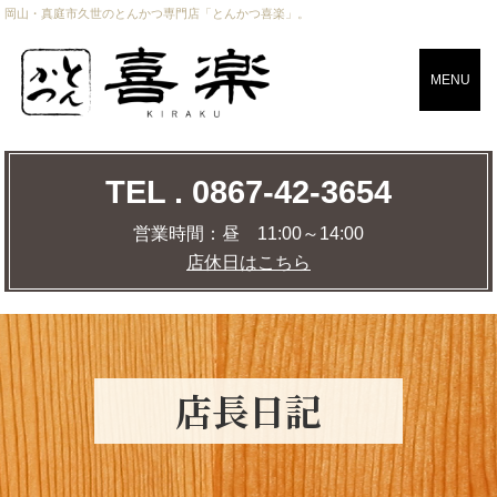
岡山・真庭市久世のとんかつ専門店「とんかつ喜楽」。
CLOSE
MENU
TEL . 0867-42-3654
TEL . 0867-42-3654
営業時間：
昼 11:00～14:00
店休日はこちら
営業時間：
昼 11:00～14:00
店休日はこちら
店舗までの道のりを調べる
MAP
店⾧日記
トップページ
おしながき