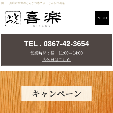
岡山・真庭市久世のとんかつ専門店「とんかつ喜楽」。
CLOSE
MENU
TEL . 0867-42-3654
TEL . 0867-42-3654
営業時間：
昼 11:00～14:00
店休日はこちら
営業時間：
昼 11:00～14:00
店休日はこちら
店舗までの道のりを調べる
MAP
キャンペーン
トップページ
おしながき