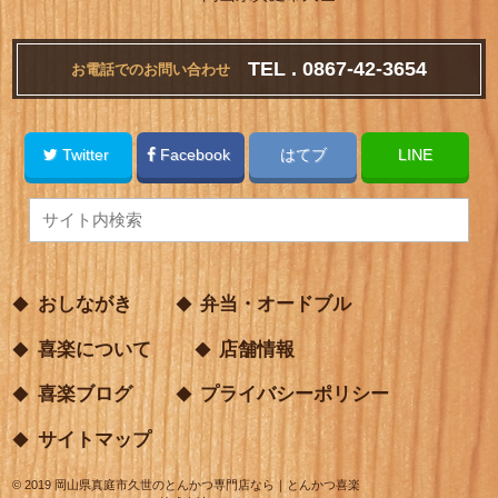
TEL . 0867-42-3654
お電話でのお問い合わせ
Twitter
Facebook
はてブ
LINE
おしながき
弁当・オードブル
喜楽について
店舗情報
喜楽ブログ
プライバシーポリシー
サイトマップ
©
2019
岡山県真庭市久世のとんかつ専門店なら｜とんかつ喜楽