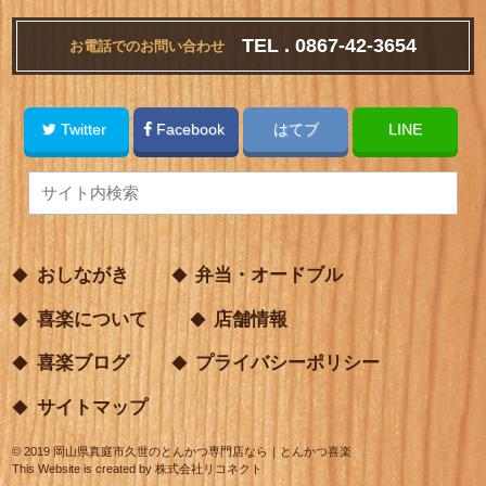
TEL . 0867-42-3654
お電話でのお問い合わせ
Twitter
Facebook
はてブ
LINE
おしながき
弁当・オードブル
喜楽について
店舗情報
喜楽ブログ
プライバシーポリシー
サイトマップ
©
2019
岡山県真庭市久世のとんかつ専門店なら｜とんかつ喜楽
This Website is created by
株式会社リコネクト