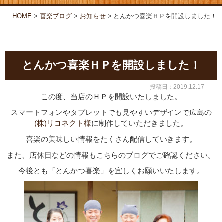
お弁当・オードブル
喜楽について
HOME
>
喜楽ブログ
>
お知らせ
>
とんかつ喜楽ＨＰを開設しました！
店舗情報
喜楽ブログ
とんかつ喜楽ＨＰを開設しました！
投稿日：2019.12.17
この度、当店のＨＰを開設いたしました。
スマートフォンやタブレットでも見やすいデザインで広島の
(株)リコネクト様
に制作していただきました。
喜楽の美味しい情報をたくさん配信していきます。
また、店休日などの情報もこちらのブログでご確認ください。
今後とも「とんかつ喜楽」を宜しくお願いいたします。