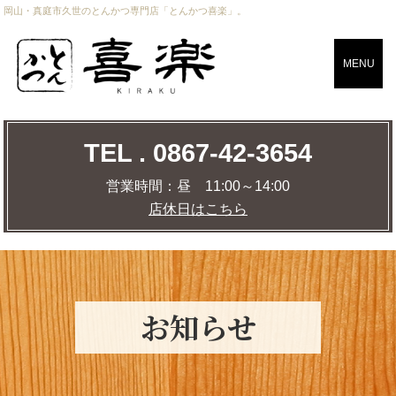
岡山・真庭市久世のとんかつ専門店「とんかつ喜楽」。
CLOSE
MENU
TEL . 0867-42-3654
TEL . 0867-42-3654
営業時間：
昼 11:00～14:00
店休日はこちら
営業時間：
昼 11:00～14:00
店休日はこちら
店舗までの道のりを調べる
MAP
お知らせ
トップページ
おしながき