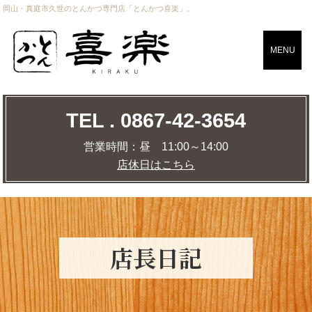
岡山・真庭市久世のとんかつ専門店「とんかつ喜楽」。
CLOSE
MENU
TEL . 0867-42-3654
TEL . 0867-42-3654
営業時間：
昼 11:00～14:00
店休日はこちら
営業時間：
昼 11:00～14:00
店休日はこちら
店舗までの道のりを調べる
MAP
店⾧日記
トップページ
おしながき