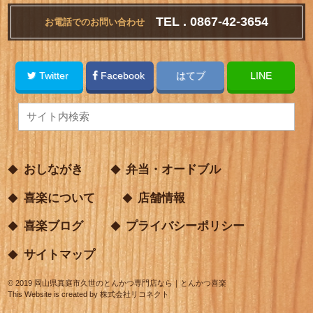
TEL . 0867-42-3654
お電話でのお問い合わせ
Twitter
Facebook
はてブ
LINE
おしながき
弁当・オードブル
喜楽について
店舗情報
喜楽ブログ
プライバシーポリシー
サイトマップ
©
2019
岡山県真庭市久世のとんかつ専門店なら｜とんかつ喜楽
This Website is created by
株式会社リコネクト