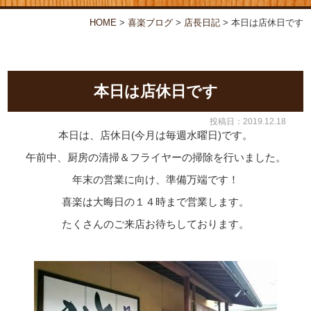
お弁当・オードブル
喜楽について
HOME
>
喜楽ブログ
>
店⾧日記
>
本日は店休日です
店舗情報
喜楽ブログ
本日は店休日です
投稿日：2019.12.18
本日は、店休日(今月は毎週水曜日)です。
午前中、厨房の清掃＆フライヤーの掃除を行いました。
年末の営業に向け、準備万端です！
喜楽は大晦日の１４時まで営業します。
たくさんのご来店お待ちしております。